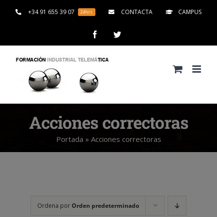
Saltar
+34 91 655 39 07
CONTACTA
CAMPUS
24hrs
al
contenido
Facebook
Twitter
Acciones correctoras
Portada
»
Acciones correctoras
Ordena por
Orden predeterminado