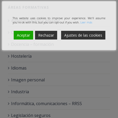
ÁREAS FORMATIVAS
This website uses cookies to improve your experience. We'll assume
Administracion y gestión
you're ok with this, but you can opt-out if you wish.
Leer más
Comercio y marketing
Aceptar
Rechazar
Ajustes de las cookies
Docencia – formación
Hostelería
Idiomas
Imagen personal
Industria
Informática, comunicaciones – RRSS
Legislación seguros