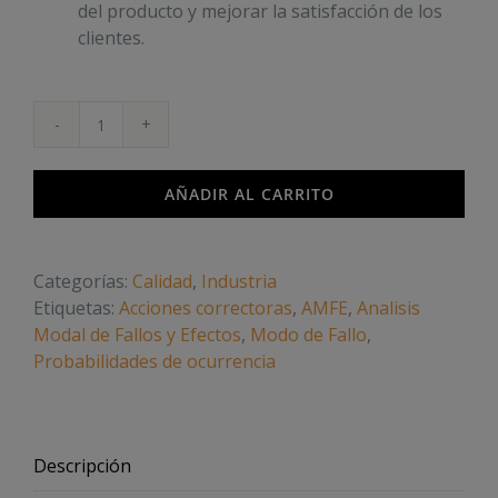
del producto y mejorar la satisfacción de los
clientes.
AMFE
Análisis
Modal
AÑADIR AL CARRITO
de
Fallos
y
Categorías:
Calidad
,
Industria
Efectos
Etiquetas:
Acciones correctoras
,
AMFE
,
Analisis
cantidad
Modal de Fallos y Efectos
,
Modo de Fallo
,
Probabilidades de ocurrencia
Descripción