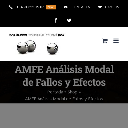
Saltar
+34 91 655 39 07
CONTACTA
CAMPUS
24hrs
al
contenido
Facebook
Twitter
AMFE Análisis Modal
de Fallos y Efectos
Portada
»
Shop
»
AMFE Análisis Modal de Fallos y Efectos