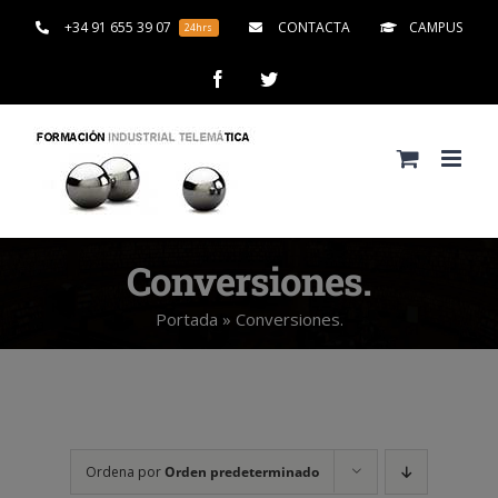
Saltar
+34 91 655 39 07
CONTACTA
CAMPUS
24hrs
al
contenido
Facebook
Twitter
Conversiones.
Portada
»
Conversiones.
Ordena por
Orden predeterminado