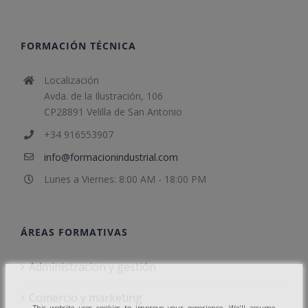
FORMACIÓN TÉCNICA
Localización
Avda. de la Ilustración, 106
CP28891 Velilla de San Antonio
+34 916553907
info@formacionindustrial.com
Lunes a Viernes: 8:00 AM - 18:00 PM
ÁREAS FORMATIVAS
Administracion y gestión
Comercio y marketing
This website uses cookies to improve your experience. We'll assume