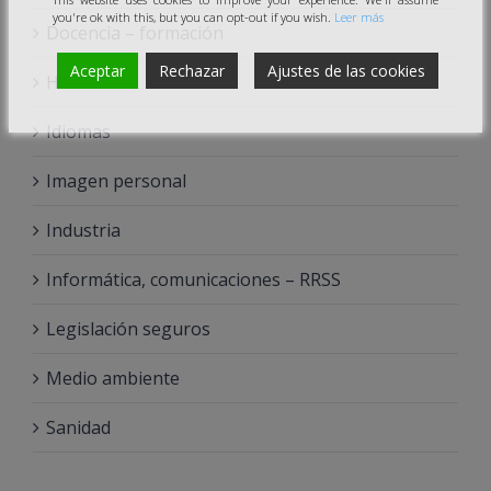
you're ok with this, but you can opt-out if you wish.
Leer más
Docencia – formación
Aceptar
Rechazar
Ajustes de las cookies
Hostelería
Idiomas
Imagen personal
Industria
Informática, comunicaciones – RRSS
Legislación seguros
Medio ambiente
Sanidad