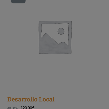
Desarrollo Local
120.00
€
485.00
€