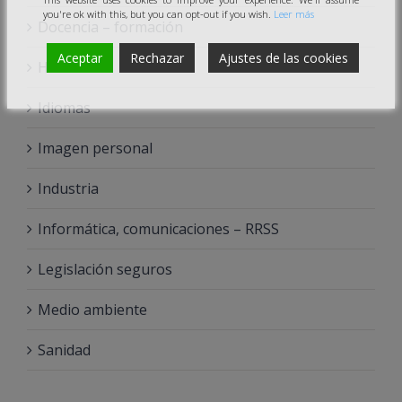
you're ok with this, but you can opt-out if you wish.
Leer más
Docencia – formación
Aceptar
Rechazar
Ajustes de las cookies
Hostelería
Idiomas
Imagen personal
Industria
Informática, comunicaciones – RRSS
Legislación seguros
Medio ambiente
Sanidad