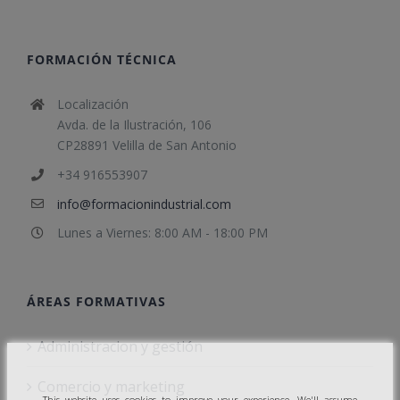
FORMACIÓN TÉCNICA
Localización
Avda. de la Ilustración, 106
CP28891 Velilla de San Antonio
+34 916553907
info@formacionindustrial.com
Lunes a Viernes: 8:00 AM - 18:00 PM
ÁREAS FORMATIVAS
Administracion y gestión
Comercio y marketing
This website uses cookies to improve your experience. We'll assume