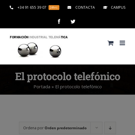
Saltar
+34 91 655 39 07
CONTACTA
CAMPUS
24hrs
al
contenido
Facebook
Twitter
El protocolo telefónico
Portada
»
El protocolo telefónico
Ordena por
Orden predeterminado