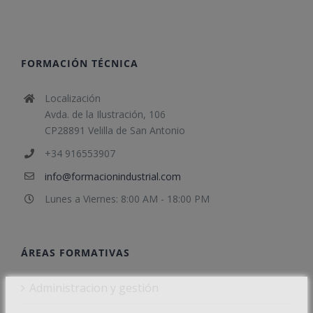
FORMACIÓN TÉCNICA
Localización
Avda. de la Ilustración, 106
CP28891 Velilla de San Antonio
+34 916553907
info@formacionindustrial.com
Lunes a Viernes: 8:00 AM - 18:00 PM
ÁREAS FORMATIVAS
Administracion y gestión