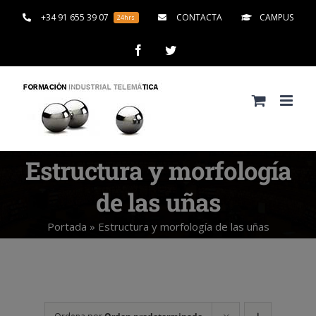
Saltar
+34 91 655 39 07
CONTACTA
CAMPUS
24hrs
al
contenido
Facebook
Twitter
Estructura y morfología
de las uñas
Portada
»
Estructura y morfología de las uñas