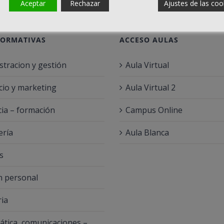
Aceptar
Rechazar
Ajustes de las coo
FORMATIVAS
ACCESO AULAS
stracion y gestión
Aula Virtual
io y marketing
Aula Virtual 2
ia – formación
Campus Online
ería
Aula Blanca
s
 personal
ria
ática, comunicaciones –