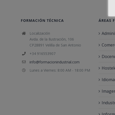
FORMACIÓN TÉCNICA
ÁREAS 
Admini
Localización
Avda. de la Ilustración, 106
Comerc
CP28891 Velilla de San Antonio
+34 916553907
Docenc
info@formacionindustrial.com
Hostel
Lunes a Viernes: 8:00 AM - 18:00 PM
Idioma
Imagen
Indust
Inform