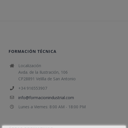
FORMACIÓN TÉCNICA
Localización
Avda. de la Ilustración, 106
CP28891 Velilla de San Antonio
+34 916553907
info@formacionindustrial.com
Lunes a Viernes: 8:00 AM - 18:00 PM