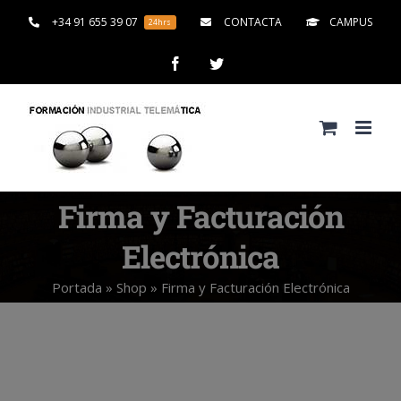
Saltar
+34 91 655 39 07
CONTACTA
CAMPUS
24hrs
al
contenido
Facebook
Twitter
Firma y Facturación
Electrónica
Portada
»
Shop
»
Firma y Facturación Electrónica