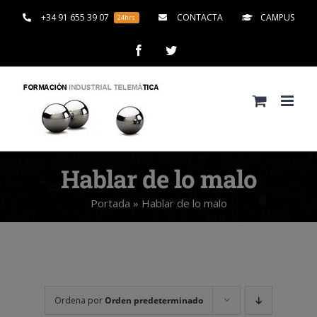
Saltar
+34 91 655 39 07
CONTACTA
CAMPUS
24hrs
al
contenido
Facebook
Twitter
Hablar de lo malo
Portada
»
Hablar de lo malo
Ordena por
Orden predeterminado