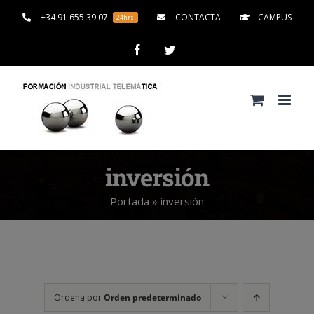
Saltar
+34 91 655 39 07
CONTACTA
CAMPUS
24hrs
al
contenido
Facebook
Twitter
inversión
Portada
»
inversión
Ordena por
Orden predeterminado