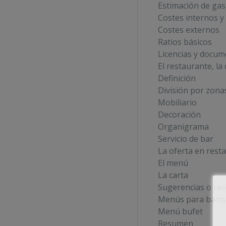
Estimación de gas
Costes internos y
Costes externos
Ratios básicos
Licencias y docum
El restaurante, la 
Definición
División por zona
Mobiliario
Decoración
Organigrama
Servicio de bar
La oferta en resta
El menú
La carta
Sugerencias o re
Menús para banq
Menú bufet
Resumen