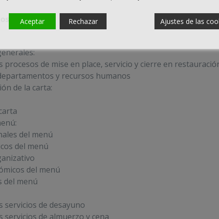
los servicios
Aceptar
Rechazar
Ajustes de las coo
enerales:
os procesos de mise en place, servicio y cierre en restauració
 departamentos y recursos humanos
ón de la carta:
carta
menú:
nales del menú
cos del menú
ganizativo
ómicos del menú
s del menú
os servicios de desayuno
os servicios de almuerzo y cena