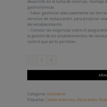
desarrollo en la toma de reservas, montaje d
gastronómicas.
– Saber gestionar adecuadamente las herrami
servicios de restauración, para propiciar una 
del establecimiento.
– Conocer las exigencias sobre el aseguramien
la gestión de los establecimientos de restau
control que así lo permitan.
Gestión
de
la
AÑA
restauración
cantidad
Categoría:
Hostelería
Etiquetas:
Costes externos
,
Decoración
,
fina