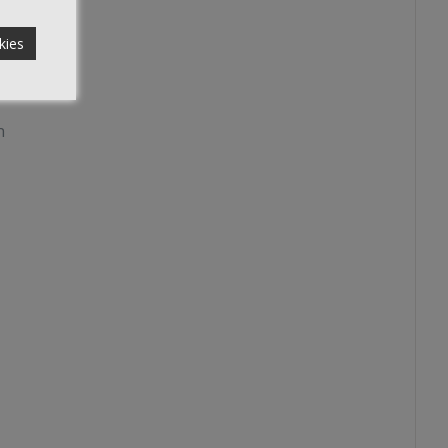
kies
n