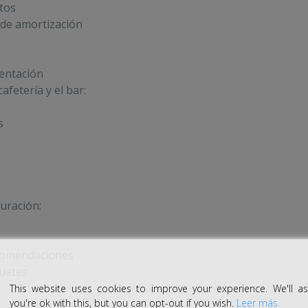
tos
 de amortización
entación
cafetería y el bar:
s
uración:
comendaciones
uetes
This website uses cookies to improve your experience. We'll 
you're ok with this, but you can opt-out if you wish.
Leer más