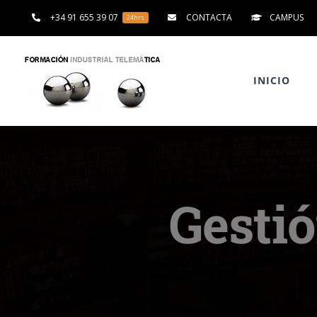
Saltar
+34 91 655 39 07
CONTACTA
CAMPUS
24hrs
al
contenido
INICIO
Gestió