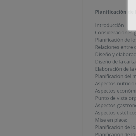
Planificación de 
Introducción
Consideraciones g
Planificación de l
Relaciones entre
Diseño y elaboraci
Diseño de la carta
Elaboración de la 
Planificación del 
Aspectos nutricio
Aspectos económi
Punto de vista or
Aspectos gastron
Aspectos estético
Mise en place:
Planificación de l
Planificación de l