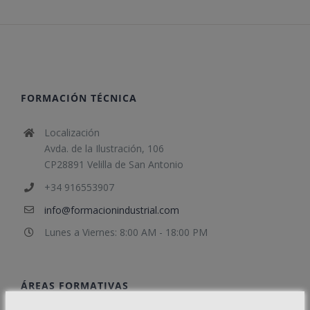
FORMACIÓN TÉCNICA
Localización
Avda. de la Ilustración, 106
CP28891 Velilla de San Antonio
+34 916553907
info@formacionindustrial.com
Lunes a Viernes: 8:00 AM - 18:00 PM
ÁREAS FORMATIVAS