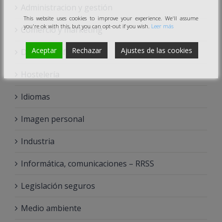
Administracion y gestión
This website uses cookies to improve your experience. We'll assume
you're ok with this, but you can opt-out if you wish.
Leer más
Comercio y marketing
Aceptar
Rechazar
Ajustes de las cookies
Docencia – formación
Hostelería
Idiomas
Imagen personal
Industria
Informática, comunicaciones – RRSS
Legislación seguros
Medio ambiente