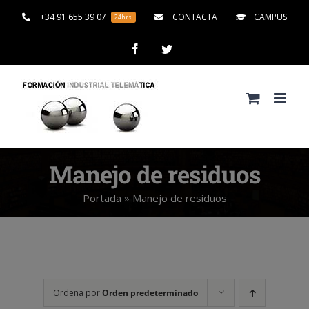
Saltar
+34 91 655 39 07
CONTACTA
CAMPUS
24hrs
al
contenido
Facebook
Twitter
Manejo de residuos
Portada
»
Manejo de residuos
Ordena por
Orden predeterminado