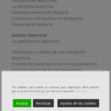
Instalaciones deportivas.
La disciplina deportiva.
Asamblea General del Deporte.
Conciliación extrajudicial en el deporte.
Nueva ley del deporte.
Gestión deportiva
La planificación deportiva.
Planificación y diseño de una instalación
deportiva:
Proceso de planificación de los equipamientos.
Correcto diseño de los equipamientos.
Principios rectores en la gestión deportiva.
La infraestructura deportiva.
Planificación en la gestión deportiva municipal.
This website uses cookies to improve your experience. We'll assume
you're ok with this, but you can opt-out if you wish.
Leer más
Decreto de piscinas.
Aceptar
Rechazar
Ajustes de las cookies