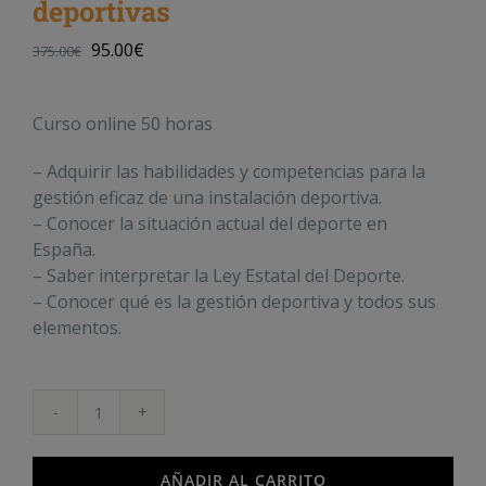
deportivas
95.00
€
375.00
€
Curso online 50 horas
– Adquirir las habilidades y competencias para la
gestión eficaz de una instalación deportiva.
– Conocer la situación actual del deporte en
España.
– Saber interpretar la Ley Estatal del Deporte.
– Conocer qué es la gestión deportiva y todos sus
elementos.
Gestión
de
instalaciones
AÑADIR AL CARRITO