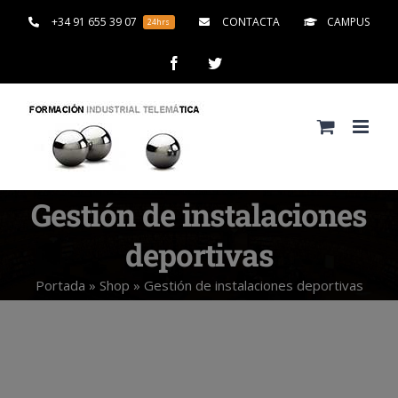
Saltar
+34 91 655 39 07
CONTACTA
CAMPUS
24hrs
al
contenido
Facebook
Twitter
Gestión de instalaciones
deportivas
Portada
»
Shop
»
Gestión de instalaciones deportivas