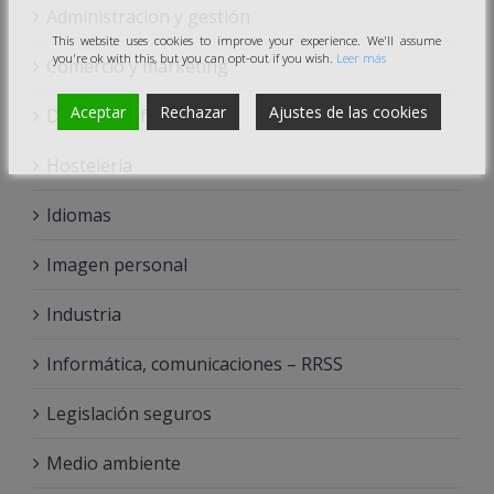
Administracion y gestión
This website uses cookies to improve your experience. We'll assume
you're ok with this, but you can opt-out if you wish.
Leer más
Comercio y marketing
Aceptar
Rechazar
Ajustes de las cookies
Docencia – formación
Hostelería
Idiomas
Imagen personal
Industria
Informática, comunicaciones – RRSS
Legislación seguros
Medio ambiente