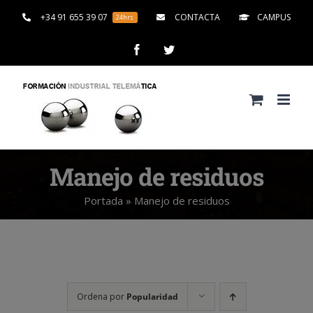
Saltar
+34 91 655 39 07
CONTACTA
CAMPUS
24hrs
al
contenido
Facebook
Twitter
Manejo de residuos
Portada
»
Manejo de residuos
Ordena por
Popularidad