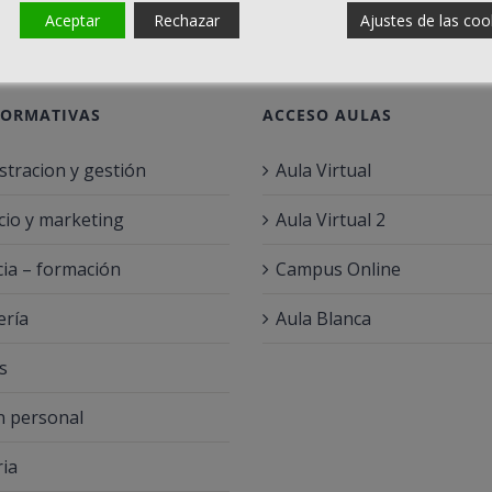
Aceptar
Rechazar
Ajustes de las coo
FORMATIVAS
ACCESO AULAS
stracion y gestión
Aula Virtual
io y marketing
Aula Virtual 2
ia – formación
Campus Online
ería
Aula Blanca
s
 personal
ria