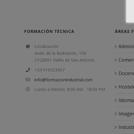
FORMACIÓN TÉCNICA
ÁREAS 
Admini
Localización
Avda. de la Ilustración, 106
Comerc
CP28891 Velilla de San Antonio
+34 916553907
Docenc
info@formacionindustrial.com
Hostel
Lunes a Viernes: 8:00 AM - 18:00 PM
Idioma
Imagen
Indust