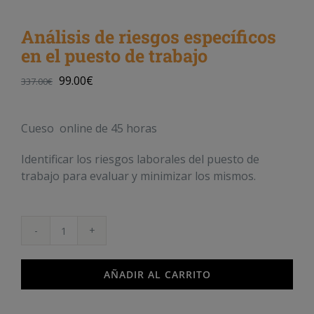
Análisis de riesgos específicos
en el puesto de trabajo
99.00
€
337.00
€
Cueso online de 45 horas
Identificar los riesgos laborales del puesto de
trabajo para evaluar y minimizar los mismos.
Análisis
de
riesgos
AÑADIR AL CARRITO
específicos
en