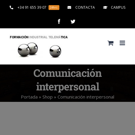
Saltar
+34 91 655 39 07
CONTACTA
CAMPUS
24hrs
al
contenido
Facebook
Twitter
Comunicación
interpersonal
Portada
»
Shop
»
Comunicación interpersonal