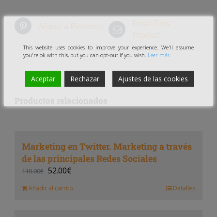
Email This
Añadir a Pinterest
Product
This website uses cookies to improve your experience. We'll assume
you're ok with this, but you can opt-out if you wish.
Leer más
Aceptar
Rechazar
Ajustes de las cookies
Productos relacionados
Marketing en Twitter. Marketing a través
de las principales Redes Sociales
52.00
€
110.00
€
Añadir al carrito
Detalles