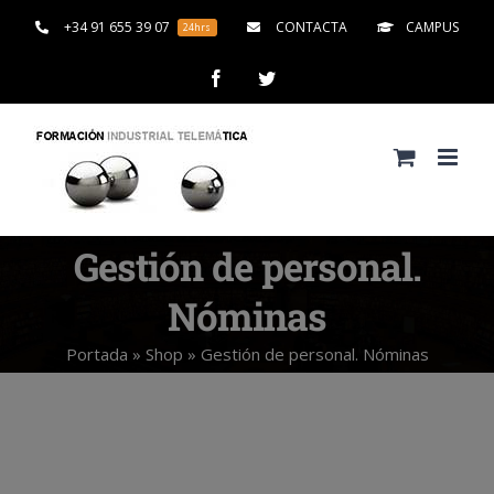
Saltar
+34 91 655 39 07
CONTACTA
CAMPUS
24hrs
al
contenido
Facebook
Twitter
Gestión de personal.
Nóminas
Portada
»
Shop
»
Gestión de personal. Nóminas