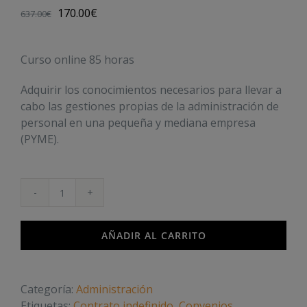
170.00
€
637.00
€
Curso online 85 horas
Adquirir los conocimientos necesarios para llevar a
cabo las gestiones propias de la administración de
personal en una pequeña y mediana empresa
(PYME).
Gestión
de
personal.
AÑADIR AL CARRITO
Nóminas
cantidad
Categoría:
Administración
Etiquetas:
Contrato indefinido
,
Convenios