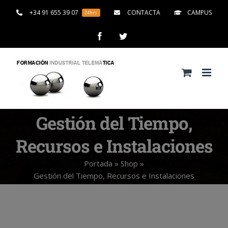
Saltar
+34 91 655 39 07
CONTACTA
CAMPUS
24hrs
al
contenido
Facebook
Twitter
Gestión del Tiempo,
Recursos e Instalaciones
Portada
»
Shop
»
Gestión del Tiempo, Recursos e Instalaciones