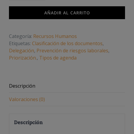
del
Tiempo,
AÑADIR AL CARRITO
Recursos
e
Instalaciones
Categoría:
Recursos Humanos
cantidad
Etiquetas:
Clasificación de los documentos
,
Delegación
,
Prevención de riesgos laborales
,
Priorización.
,
Tipos de agenda
Descripción
Valoraciones (0)
Descripción