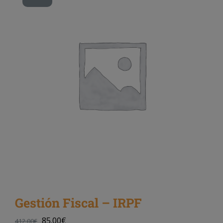
Gestión Fiscal – IRPF
85.00
€
412.00
€