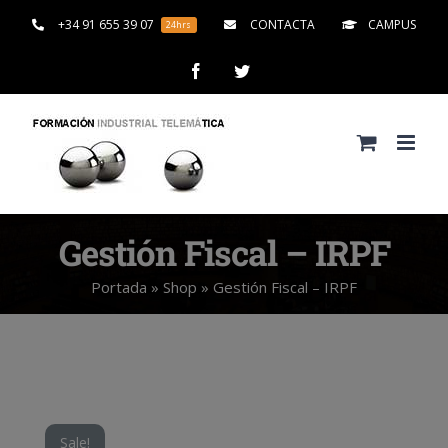
Saltar
+34 91 655 39 07
CONTACTA
CAMPUS
24hrs
al
contenido
Facebook
Twitter
Gestión Fiscal – IRPF
Portada
»
Shop
»
Gestión Fiscal – IRPF
Sale!