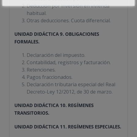
Deducción por inversión en vivienda
habitual.
Otras deducciones. Cuota diferencial.
UNIDAD DIDÁCTICA 9. OBLIGACIONES
FORMALES.
Declaración del impuesto.
Contabilidad, registros y facturación.
Retenciones.
Pagos fraccionados.
Declaración tributaria especial del Real
Decreto-Ley 12/2012, de 30 de marzo.
UNIDAD DIDÁCTICA 10. REGÍMENES
TRANSITORIOS.
UNIDAD DIDÁCTICA 11. REGÍMENES ESPECIALES.