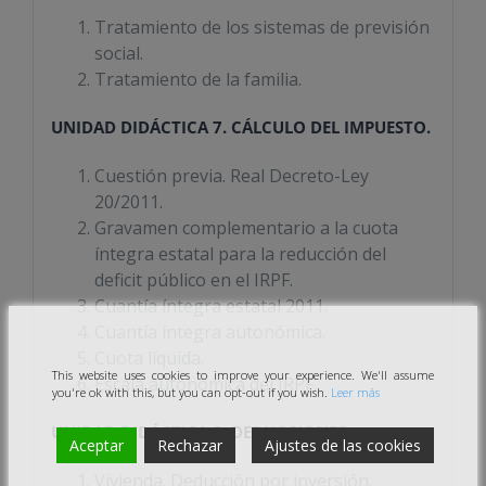
Tratamiento de los sistemas de previsión
social.
Tratamiento de la familia.
UNIDAD DIDÁCTICA 7. CÁLCULO DEL IMPUESTO.
Cuestión previa. Real Decreto-Ley
20/2011.
Gravamen complementario a la cuota
íntegra estatal para la reducción del
deficit público en el IRPF.
Cuantía íntegra estatal 2011.
Cuantía íntegra autonómica.
Cuota líquida.
This website uses cookies to improve your experience. We'll assume
Escala autonómica del IRPF.
you're ok with this, but you can opt-out if you wish.
Leer más
UNIDAD DIDÁCTICA 8. DEDUCCIONES.
Aceptar
Rechazar
Ajustes de las cookies
Vivienda. Deducción por inversión.