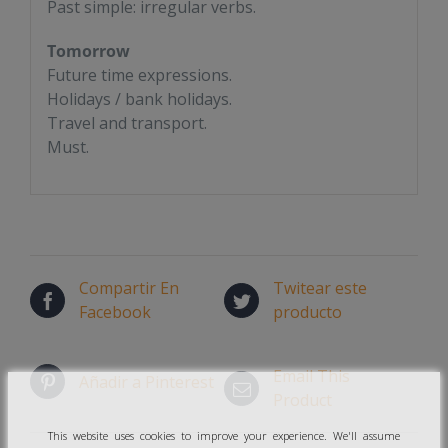
Past simple: irregular verbs.
Tomorrow
Future time expressions.
Holidays / bank holidays.
Travel and transport.
Must.
Compartir En
Twitear este
Facebook
producto
Email This
Añadir a Pinterest
Product
This website uses cookies to improve your experience. We'll assume