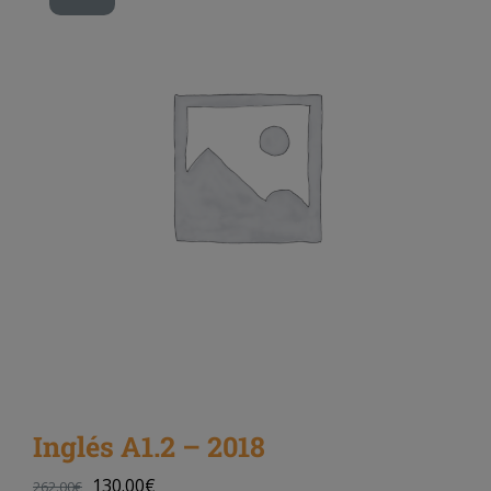
Inglés A1.2 – 2018
130.00
€
262.00
€