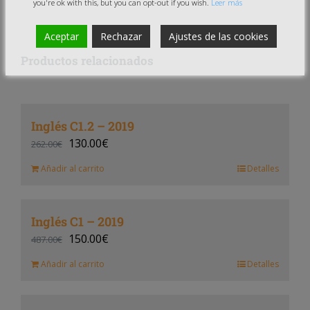
you're ok with this, but you can opt-out if you wish.
Leer más
Aceptar
Rechazar
Ajustes de las cookies
Productos relacionados
Inglés C1.2 – 2019
130.00
€
262.00
€
Añadir al carrito
Detalles
Inglés C1 – 2019
150.00
€
487.00
€
Añadir al carrito
Detalles