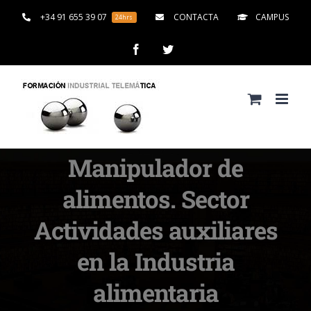
Saltar
+34 91 655 39 07
CONTACTA
CAMPUS
24hrs
al
contenido
Facebook
Twitter
Manipulador de
alimentos. Sector
Actividades auxiliares
en la Industria
alimentaria