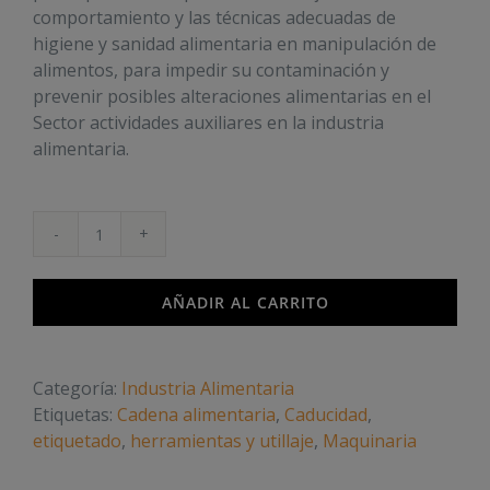
comportamiento y las técnicas adecuadas de
higiene y sanidad alimentaria en manipulación de
alimentos, para impedir su contaminación y
prevenir posibles alteraciones alimentarias en el
Sector actividades auxiliares en la industria
alimentaria.
Manipulador
de
alimentos.
AÑADIR AL CARRITO
Sector
Actividades
auxiliares
Categoría:
Industria Alimentaria
en
Etiquetas:
Cadena alimentaria
,
Caducidad
,
la
etiquetado
,
herramientas y utillaje
,
Maquinaria
Industria
alimentaria