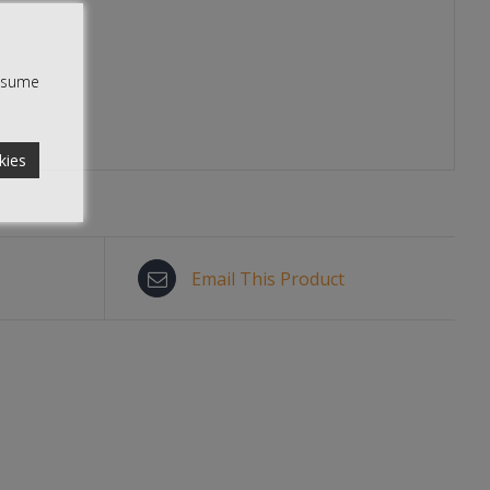
assume
kies
Email This Product