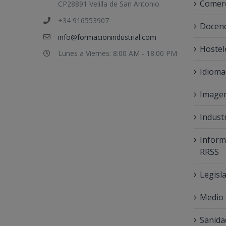
Comerc
CP28891 Velilla de San Antonio
+34 916553907
Docenc
info@formacionindustrial.com
Hostel
Lunes a Viernes: 8:00 AM - 18:00 PM
Idioma
Imagen
Indust
Inform
RRSS
Legisl
Medio
Sanida