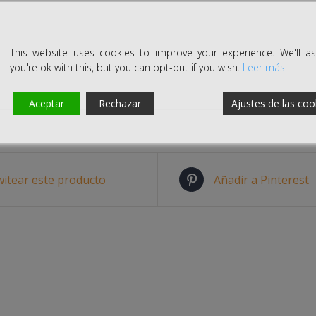
This website uses cookies to improve your experience. We'll 
you're ok with this, but you can opt-out if you wish.
Leer más
Aceptar
Rechazar
Ajustes de las coo
itear este producto
Añadir a Pinterest