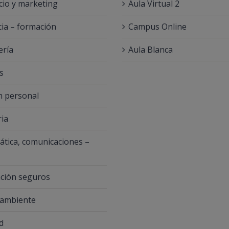
io y marketing
Aula Virtual 2
ia – formación
Campus Online
ería
Aula Blanca
s
 personal
ria
ática, comunicaciones –
ación seguros
 ambiente
d