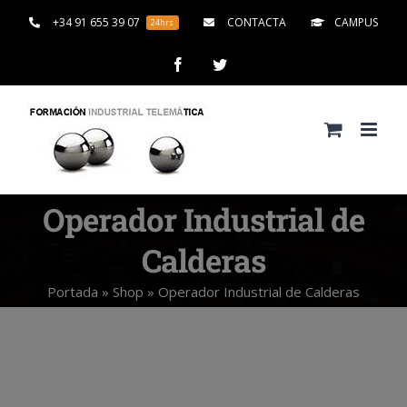
Saltar
+34 91 655 39 07
CONTACTA
CAMPUS
24hrs
al
contenido
Facebook
Twitter
Operador Industrial de
Calderas
Portada
»
Shop
»
Operador Industrial de Calderas