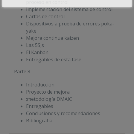
proceso en control
Implementación del sistema de control
Cartas de control
Dispositivos a prueba de errores poka-
yake
Mejora continua kaizen
Las 5S,s
El Kanban
Entregables de esta fase
Parte 8
Introducción
Proyecto de mejora
;metodología DMAIC
Entregables
Conclusiones y recomendaciones
Bibliografía