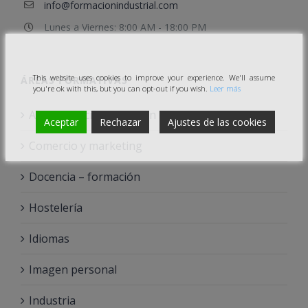
info@formacionindustrial.com
Lunes a Viernes: 8:00 AM - 18:00 PM
This website uses cookies to improve your experience. We'll assume
ÁREAS FORMATIVAS
you're ok with this, but you can opt-out if you wish.
Leer más
Administracion y gestión
Aceptar
Rechazar
Ajustes de las cookies
Comercio y marketing
Docencia – formación
Hostelería
Idiomas
Imagen personal
Industria