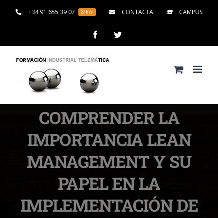
Saltar
+34 91 655 39 07
CONTACTA
CAMPUS
24hrs
al
contenido
Facebook
Twitter
COMPRENDER LA
IMPORTANCIA LEAN
MANAGEMENT Y SU
PAPEL EN LA
IMPLEMENTACIÓN DE