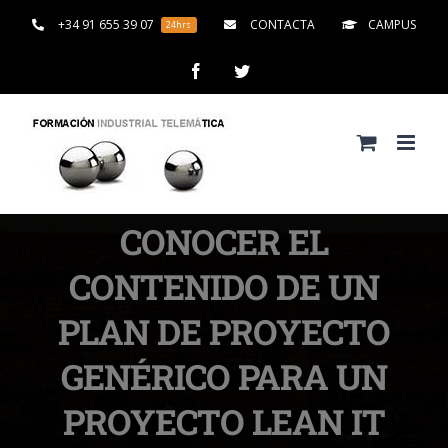
Saltar
+34 91 655 39 07
CONTACTA
CAMPUS
24hrs
al
contenido
Facebook
Twitter
CONOCER EL
CONTENIDO DE UN
PLAN DE PROYECTO
GENÉRICO PARA UN
PROYECTO LEAN IT