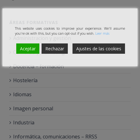
ÁREAS FORMATIVAS
This website uses cookies to improve your experience. We'll assume
you're ok with this, but you can opt-out if you wish.
Leer más
Administracion y gestión
Aceptar
Rechazar
Ajustes de las cookies
Comercio y marketing
Docencia – formación
Hostelería
Idiomas
Imagen personal
Industria
Informática, comunicaciones – RRSS