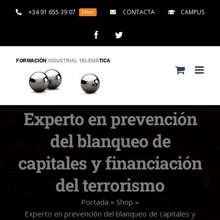
Saltar
+34 91 655 39 07
CONTACTA
CAMPUS
24hrs
al
contenido
Facebook
Twitter
Experto en prevención
del blanqueo de
capitales y financiación
del terrorismo
Portada
»
Shop
»
Experto en prevención del blanqueo de capitales y