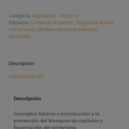
blanqueo
de
Categoría:
Legislación - Seguros
capitales
Etiquetas:
Comercio de bienes.
,
Diligencia debida
,
y
Infracciones
,
Medidas para la prevención
,
financiación
sanciones.
del
terrorismo
cantidad
Descripción
Valoraciones (0)
Descripción
Conceptos básicos e introducción a la
prevención del blanqueo de capitales y
financiación del terrorismo