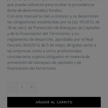
que pueda utilizarse para ocultar la procedencia
ilícita de determinados fondos.
Con este manual se dan a conocer y se desarrollan
las obligaciones establecidas por la Ley 10/2010, de
28 de abril, de Prevención de Blanqueo de Capitales
y de la Financiación del Terrorismo, y su
reglamento de desarrollo, aprobado por el Real
Decreto 304/2014, de 5 de mayo, dirigidas tanto a
las empresas como a otros profesionales
consideraros sujetos obligados en materia de
prevención de blanqueo de capitales y de
financiación del terrorismo.
Experto
en
prevención
AÑADIR AL CARRITO
del