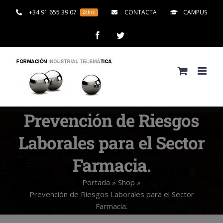
Saltar
+34 91 655 39 07
CONTACTA
CAMPUS
24hrs
al
contenido
Facebook
Twitter
Prevención de Riesgos
Laborales para el Sector
Farmacia.
Portada
»
Shop
»
Prevención de Riesgos Laborales para el Sector
Farmacia.