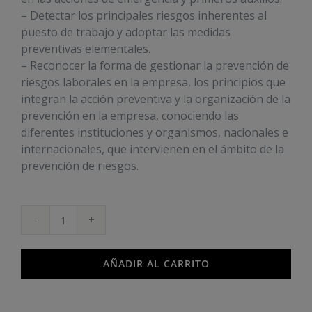
– Detectar los principales riesgos inherentes al
puesto de trabajo y adoptar las medidas
preventivas elementales.
– Reconocer la forma de gestionar la prevención de
riesgos laborales en la empresa, los principios que
integran la acción preventiva y la organización de la
prevención en la empresa, conociendo las
diferentes instituciones y organismos, nacionales e
internacionales, que intervienen en el ámbito de la
prevención de riesgos.
Prevención
de
Riesgos
AÑADIR AL CARRITO
Laborales
para
el