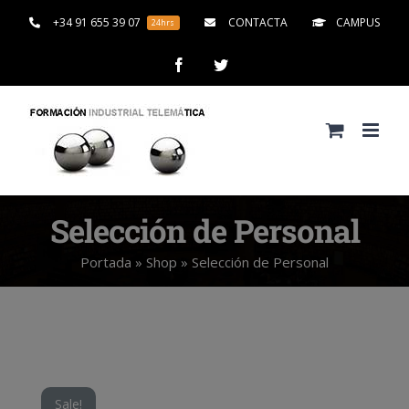
Saltar
+34 91 655 39 07
CONTACTA
CAMPUS
24hrs
al
contenido
Facebook
Twitter
Selección de Personal
Portada
»
Shop
»
Selección de Personal
Sale!