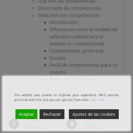
Qué son las competencias.
Diccionario de competencias.
Selección por competencias.
Introducción.
Diferencias entre el modelo de
selección tradicional y el
basado en competencias.
Competencias genéricas.
Escalas.
Perfil de competencias para un
puesto.
Assessment centers.
This website uses cookies to improve your experience. We'll assume
you're ok with this, but you can opt-out if you wish.
Leer más
Aceptar
Rechazar
Ajustes de las cookies
Compartir En
Twitear este
Facebook
producto