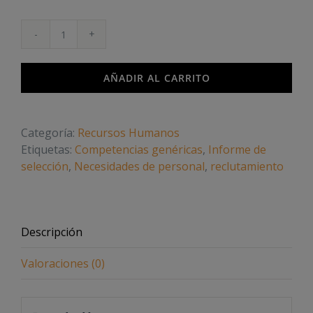
Selección
de
Personal
AÑADIR AL CARRITO
cantidad
Categoría:
Recursos Humanos
Etiquetas:
Competencias genéricas
,
Informe de
selección
,
Necesidades de personal
,
reclutamiento
Descripción
Valoraciones (0)