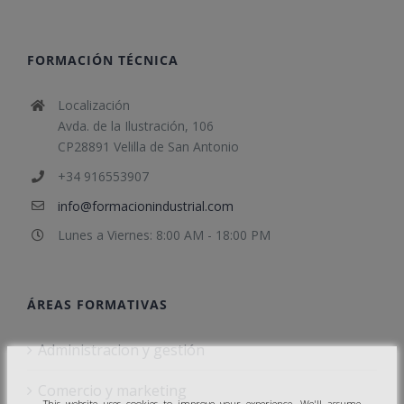
FORMACIÓN TÉCNICA
Localización
Avda. de la Ilustración, 106
CP28891 Velilla de San Antonio
+34 916553907
info@formacionindustrial.com
Lunes a Viernes: 8:00 AM - 18:00 PM
ÁREAS FORMATIVAS
Administracion y gestión
Comercio y marketing
This website uses cookies to improve your experience. We'll assume