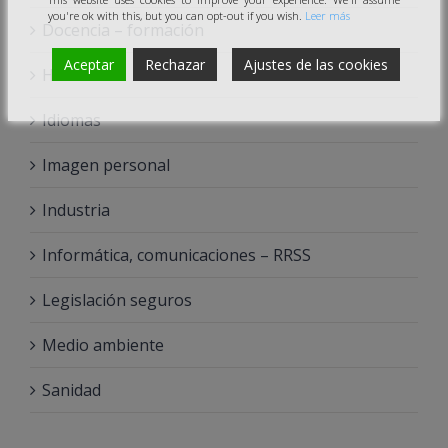
you're ok with this, but you can opt-out if you wish.
Leer más
Docencia – formación
Aceptar
Rechazar
Ajustes de las cookies
Hostelería
Idiomas
Imagen personal
Industria
Informática, comunicaciones – RRSS
Legislación seguros
Medio ambiente
Sanidad