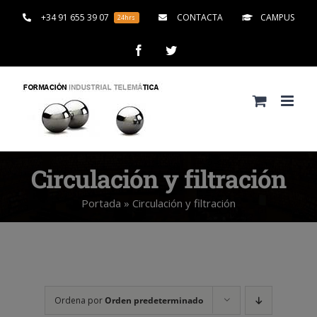
Saltar
+34 91 655 39 07
CONTACTA
CAMPUS
24hrs
al
contenido
Facebook
Twitter
Circulación y filtración
Portada
»
Circulación y filtración
Ordena por
Orden predeterminado