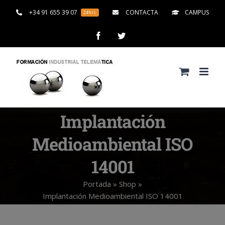
Saltar
+34 91 655 39 07
CONTACTA
CAMPUS
24hrs
al
contenido
Facebook
Twitter
Implantación
Medioambiental ISO
14001
Portada
»
Shop
»
Implantación Medioambiental ISO 14001