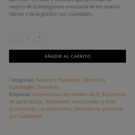
mejora de la inteligencia emocional de los nuevos
líderes y de la gestión por cualidades.
Inteligencia
Emocional
en
AÑADIR AL CARRITO
la
Empresa
y
Categorías:
Recursos Humanos
,
Técnicas y
Gestión
Habilidades Directivas
de
Etiquetas:
Dimensiones del modelo de IE
,
El proceso
Cualidades
de aprendizaje
,
Habilidades emocionales y éxito
cantidad
profesional
,
Las emociones
,
Selección de personal
por cualidades