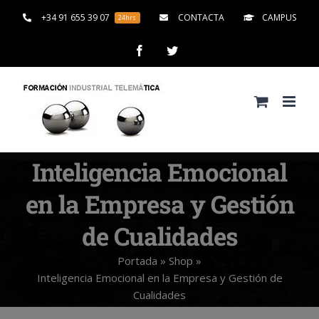
Saltar
+34 91 655 39 07
CONTACTA
CAMPUS
24hrs
al
contenido
Facebook
Twitter
Inteligencia Emocional
en la Empresa y Gestión
de Cualidades
Portada
»
Shop
»
Inteligencia Emocional en la Empresa y Gestión de
Cualidades