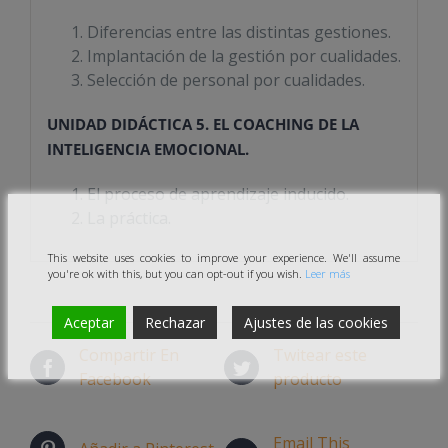
Diferencias entre las distintas gestiones.
Implantación de la gestión por cualidades.
Selección de personal por cualidades.
UNIDAD DIDÁCTICA 5. EL COACHING DE LA
INTELIGENCIA EMOCIONAL.
El proceso de aprendizaje inducido.
La práctica.
This website uses cookies to improve your experience. We'll assume
you're ok with this, but you can opt-out if you wish.
Leer más
Aceptar
Rechazar
Ajustes de las cookies
Compartir En
Twitear este
Facebook
producto
Email This